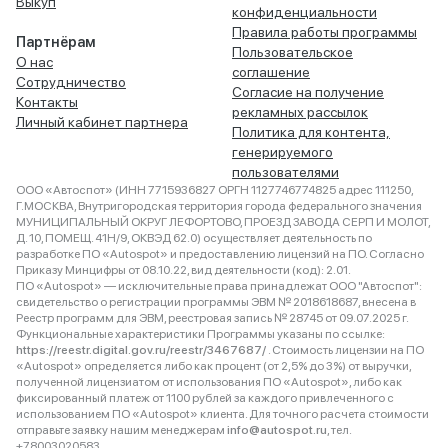
Выкуп
конфиденциальности
Правила работы программы
Партнёрам
Пользовательское
О нас
соглашение
Сотрудничество
Согласие на получение
Контакты
рекламных рассылок
Личный кабинет партнера
Политика для контента,
генерируемого
пользователями
ООО «Автоспот» (ИНН 7715936827 ОРГН 1127746774825 адрес 111250,
Г.МОСКВА, Внутригородская территория города федерального значения
МУНИЦИПАЛЬНЫЙ ОКРУГ ЛЕФОРТОВО, ПРОЕЗД ЗАВОДА СЕРП И МОЛОТ,
Д. 10, ПОМЕЩ. 41Н/9, ОКВЭД 62.0) осуществляет деятельность по
разработке ПО «Autospot» и предоставлению лицензий на ПО. Согласно
Приказу Минцифры от 08.10.22, вид деятельности (код): 2.01.
ПО «Autospot» — исключительные права принадлежат ООО "Автоспот":
свидетельство о регистрации программы ЭВМ № 2018618687, внесена в
Реестр программ для ЭВМ, реестровая запись № 28745 от 09.07.2025 г.
Функциональные характеристики Программы указаны по ссылке:
https://reestr.digital.gov.ru/reestr/3467687/
. Стоимость лицензии на ПО
«Autospot» определяется либо как процент (от 2,5% до 3%) от выручки,
полученной лицензиатом от использования ПО «Autospot», либо как
фиксированный платеж от 1100 рублей за каждого привлеченного с
использованием ПО «Autospot» клиента. Для точного расчета стоимости
отправьте заявку нашим менеджерам
info@autospot.ru
, тел.
+78003020583