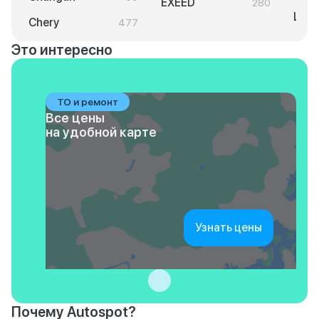
EXEED
280
LAD
Chery
477
Это интересно
ТО и ремонт
Все цены
на удобной карте
Узнать цены
Почему Autospot?