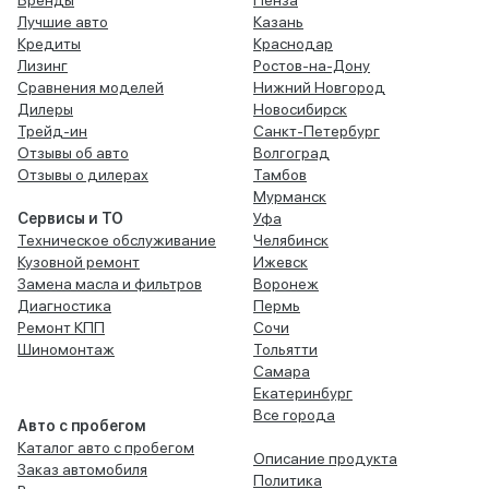
Лучшие авто
Казань
Кредиты
Краснодар
Лизинг
Ростов-на-Дону
Сравнения моделей
Нижний Новгород
Дилеры
Новосибирск
Трейд-ин
Санкт-Петербург
Отзывы об авто
Волгоград
Отзывы о дилерах
Тамбов
Мурманск
Сервисы и ТО
Уфа
Техническое обслуживание
Челябинск
Кузовной ремонт
Ижевск
Замена масла и фильтров
Воронеж
Диагностика
Пермь
Ремонт КПП
Сочи
Шиномонтаж
Тольятти
Самара
Екатеринбург
Все города
Авто с пробегом
Каталог авто с пробегом
Описание продукта
Заказ автомобиля
Политика