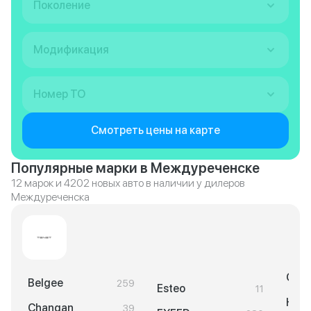
Поколение
Модификация
Номер ТО
Смотреть цены на карте
Популярные марки в Междуреченске
12 марок и 4202 новых авто в наличии у дилеров
Междуреченска
Geel
Belgee
259
Esteo
11
Hava
Changan
39